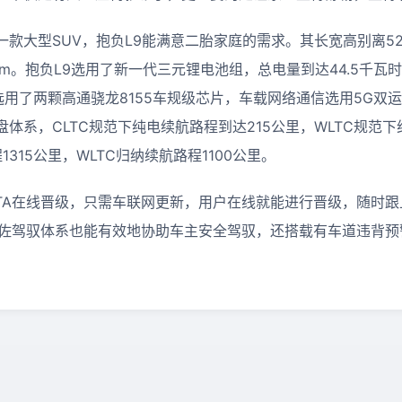
款大型SUV，抱负L9能满意二胎家庭的需求。其长宽高别离521
05mm。抱负L9选用了新一代三元锂电池组，总电量到达44.5千瓦
选用了两颗高通骁龙8155车规级芯片，车载网络通信选用5G双
体系，CLTC规范下纯电续航路程到达215公里，WLTC规范下
1315公里，WLTC归纳续航路程1100公里。
OTA在线晋级，只需车联网更新，用户在线就能进行晋级，随时
辅佐驾驭体系也能有效地协助车主安全驾驭，还搭载有车道违背预