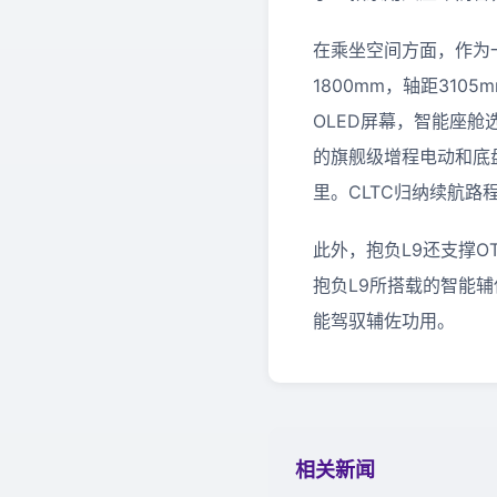
在乘坐空间方面，作为一
1800mm，轴距31
OLED屏幕，智能座舱
的旗舰级增程电动和底盘
里。CLTC归纳续航路程
此外，抱负L9还支撑
抱负L9所搭载的智能
能驾驭辅佐功用。
相关新闻