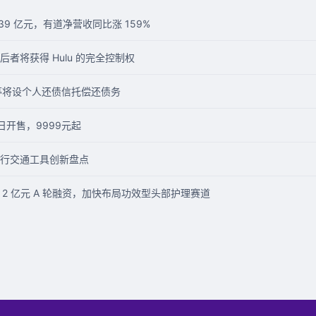
9 亿元，有道净营收同比涨 159%
者将获得 Hulu 的完全控制权
跃亭将设个人还债信托偿还债务
今日开售，9999元起
行交通工具创新盘点
近 2 亿元 A 轮融资，加快布局功效型头部护理赛道