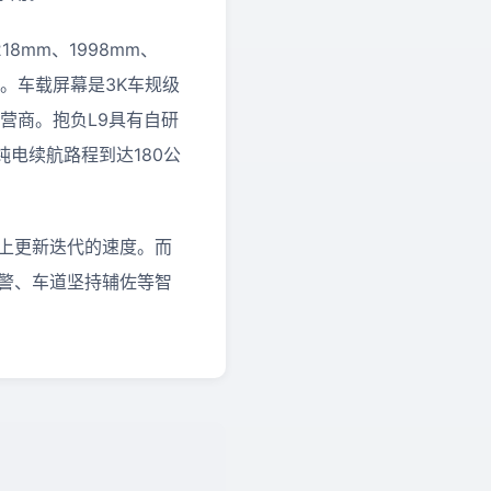
8mm、1998mm、
时。车载屏幕是3K车规级
运营商。抱负L9具有自研
纯电续航路程到达180公
跟上更新迭代的速度。而
警、车道坚持辅佐等智