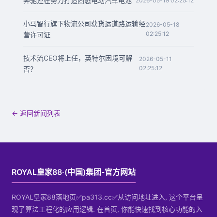
奔驰还在努力打造固态电动汽车电池
2026-05-19 02:25:12
小马智行旗下物流公司获货运道路运输经
2026-05-18
02:25:12
营许可证
技术流CEO将上任，英特尔困境可解
2026-05-11
02:25:12
否？
← 返回新闻列表
ROYAL皇家88·(中国)集团-官方网站
ROYAL皇家88落地页✅pa313.cc✅从访问地址进入, 这个平台呈
现了算法工程化的应用逻辑. 在首页, 你能快速找到核心功能的入