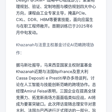
Design @5KM+”战略中心组成部分，聚集物
理规划、验证、定制地图与模仿规划四大中心
方向，课程由工业专家主导，掩盖PCIe、
CXL、DDR、HBM等要害技能，面向应届生
与在职工程师敞开。首期训练已于2025年6
月中旬发动。
Khazanah与法意主权基金讨论AI范畴跨境协
作：
据马新社报导，马来西亚国家主权财富基金
Khazanah近期与法国Bpifrance及意大利
Cassa Depositi e Prestiti举办多场谈判，讨
论在人工智能与技能创新范畴的跨境协作。总
经理Amirul Feisal表明，三国企业在提高全球
竞赛力、拓宽新商场方面面临类似应战，AI将
成为要害突破口。此次拜访是随总理安华对意
大利、法国与巴西进行正式拜访的一部分，旨