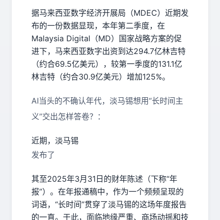
据马来西亚数字经济开展局（MDEC）近期发
布的一份数据显现，本年第二季度，在
Malaysia Digital（MD）国家战略方案的促
进下，马来西亚数字出资到达294.7亿林吉特
（约合69.5亿美元），较第一季度的131.1亿
林吉特（约合30.9亿美元）增加125%。
AI
当头的不确认年代，淡马锡想用“长时间主
义”交出怎样答卷？：
近期，淡马锡
发布了
其至
2025
年
3
月
31
日的财年陈述（下称“年
报”）。在年报通稿中，作为一个频频呈现的
词语，“长时间”贯穿了淡马锡的这场年度报告
的一直。于此，面临地缘严重、商场动摇和技