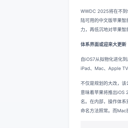
WWDC 2025将在
陆可用的中文版苹果智
力，再低沉地对苹果智
体系界面
或迎来
大
更新
自iOS7从拟物化进化
iPad、Mac、Apple
不仅是规划的大改，该
意味着苹果将推出iOS 26、
名。在内部，操作体系别离被称
命名方法照常。而Mac