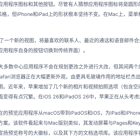
应用程序图标和其他按钮。尽管有人猜想应用程序图标将是圆形的，
Pro的风格，但iPhone和iPad上的形状根本坚持不变。在Mac上
果推出了一个新的视图，将最喜欢的联系人、最近的通话和语音邮件
应用程序自身的按钮切换到传统界面）。
S上的大多数中心应用程序不会在规划更改之外进行大改，但其间两
。Safari浏览器正在大幅更新外观，由更具毛玻璃作用的地址栏杰
用。近年来，苹果增加了几个新的相片和视频拍照选项（包含空
得有点冗繁。在iOS 26和iPadOS 26中，苹果正在从头考
预览应用程序从macOS带到iPadOS和iOS，为iPad和iPho
案。该软件看起来与Mac版别类似，其发动屏幕与Pages和Key
宣扬预览称号的大徽标，以及其下方的文档选项库。该应用程序