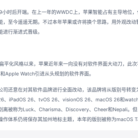
不到9小时后开端。在上一年的WWDC上，苹果智能占有主导地位
能，至今遥遥无期。不过本年苹果或许将换个思路，用外观改动
能进行渐进式晋级。
到扁平化风格以来，苹果近年来一向没有对软件界面大动刀，此次苹果
 TV和Apple Watch引进从头规划的软件界面。
公司还意在对其软件品牌进行全面改动，该品牌将从版别号转变
iPadOS 26、tvOS 26、visionOS 26、macOS 26和wat
为Luck、Charisma、Discovery、Cheer和Nepali。
操作体系仍将保存其加州地标主题，本年的版别被称为macOS Ta