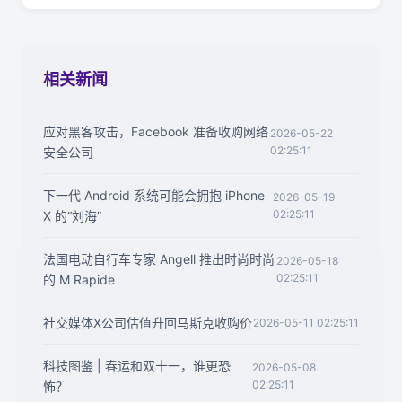
相关新闻
应对黑客攻击，Facebook 准备收购网络
2026-05-22
02:25:11
安全公司
下一代 Android 系统可能会拥抱 iPhone
2026-05-19
02:25:11
X 的“刘海”
法国电动自行车专家 Angell 推出时尚时尚
2026-05-18
02:25:11
的 M Rapide
社交媒体X公司估值升回马斯克收购价
2026-05-11 02:25:11
科技图鉴 | 春运和双十一，谁更恐
2026-05-08
02:25:11
怖？