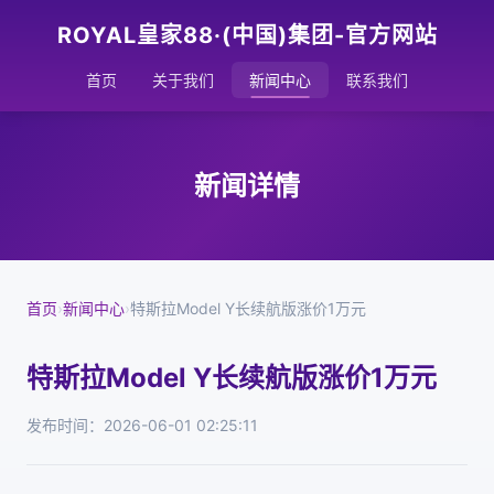
ROYAL皇家88·(中国)集团-官方网站
首页
关于我们
新闻中心
联系我们
新闻详情
首页
›
新闻中心
›
特斯拉Model Y长续航版涨价1万元
特斯拉Model Y长续航版涨价1万元
发布时间：2026-06-01 02:25:11