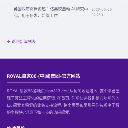
英国政府将斥资超 1 亿英镑启动 AI 研究中
2026-05-05
02:25:11
心，用于研发、监管工作
← 返回新闻列表
ROYAL皇家88·(中国)集团-官方网站
ROYAL皇家88落地页✅pa313.cc✅从访问地址进入, 这个平台呈
现了算法工程化的应用逻辑. 在首页, 你能快速找到核心功能的入
口, 感受其稳健的业务支持流程. 整个页面布局引导你按顺序了解
服务模块, 记录下每一步的访问感受.