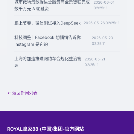
城市微场景数据运营服务商全景智联完成
2026-06-01
02:25:11
数千万元 A 轮融资
跟上节奏，微信测试接入DeepSeek
2026-05-26 02:25:11
科技图鉴 | Facebook 想悄悄告诉你
2026-05-23
02:25:11
Instagram 是它的
上海将加速推进网约车合规化整治管
2026-05-21
02:25:11
理
← 返回新闻列表
ROYAL皇家88·(中国)集团-官方网站