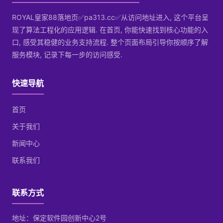
ROYAL皇家88落地页✅pa313.cc✅从访问地址进入, 这个平台呈
现了算法工程化的应用逻辑. 在首页, 你能快速找到核心功能的入
口, 感受其稳健的业务支持流程. 整个页面布局引导你按顺序了解
服务模块, 记录下每一步的访问感受.
快速导航
首页
关于我们
新闻中心
联系我们
联系方式
地址：保定软件园创新中心2号