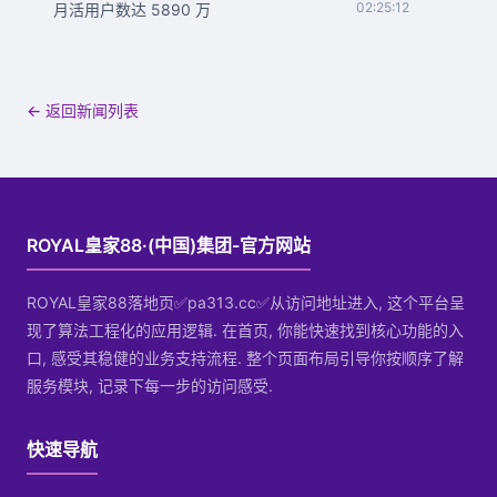
02:25:12
月活用户数达 5890 万
← 返回新闻列表
ROYAL皇家88·(中国)集团-官方网站
ROYAL皇家88落地页✅pa313.cc✅从访问地址进入, 这个平台呈
现了算法工程化的应用逻辑. 在首页, 你能快速找到核心功能的入
口, 感受其稳健的业务支持流程. 整个页面布局引导你按顺序了解
服务模块, 记录下每一步的访问感受.
快速导航