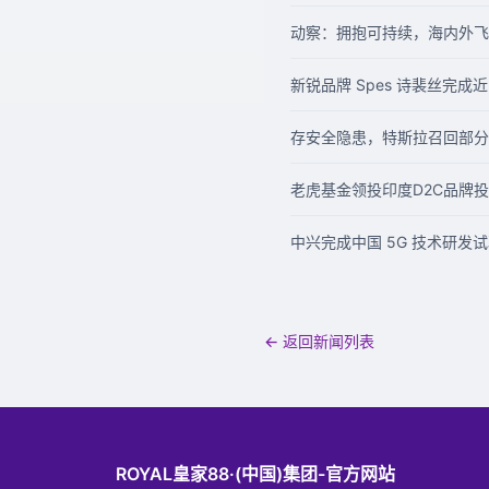
动察：拥抱可持续，海内外飞
新锐品牌 Spes 诗裴丝完成
存安全隐患，特斯拉召回部分进口 
老虎基金领投印度D2C品牌投资运
中兴完成中国 5G 技术研发
← 返回新闻列表
ROYAL皇家88·(中国)集团-官方网站