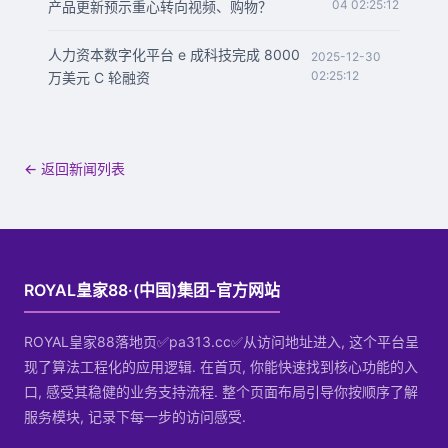
04 02:25:12
产品更新预示重心转向视频、购物？
人力资本数字化平台 e 成科技完成 8000
2025-12-30
02:25:12
万美元 C 轮融资
← 返回新闻列表
ROYAL皇家88·(中国)集团-官方网站
ROYAL皇家88落地页✅pa313.cc✅从访问地址进入, 这个平台呈
现了算法工程化的应用逻辑. 在首页, 你能快速找到核心功能的入
口, 感受其稳健的业务支持流程. 整个页面布局引导你按顺序了解
服务模块, 记录下每一步的访问感受.