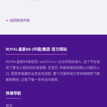
← 返回新闻列表
ROYAL皇家88·(中国)集团-官方网站
ROYAL皇家88落地页✅pa313.cc✅从访问地址进入, 这个平台呈
现了算法工程化的应用逻辑. 在首页, 你能快速找到核心功能的入
口, 感受其稳健的业务支持流程. 整个页面布局引导你按顺序了解
服务模块, 记录下每一步的访问感受.
快速导航
首页