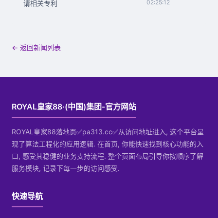
02:25:12
请相关专利
← 返回新闻列表
ROYAL皇家88·(中国)集团-官方网站
ROYAL皇家88落地页✅pa313.cc✅从访问地址进入, 这个平台呈
现了算法工程化的应用逻辑. 在首页, 你能快速找到核心功能的入
口, 感受其稳健的业务支持流程. 整个页面布局引导你按顺序了解
服务模块, 记录下每一步的访问感受.
快速导航