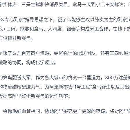
宁实体店；三是生鲜和快消品类目，盒马＋天猫小店＋安鲜达；
了么专心到家”指导思想之下，饿了么能够主攻以外卖为主的到家
么+口碑，能够和盒马、大润发、银泰等构成分工合作，在线下
方位铺开新零售。
是饿了么几百万商户资源，结尾强壮的配送团队，还有三四线城
战略的协同，构成化学反应。
的蜂鸟配送大军，作为各大城市的终究一公里运力，300万注册
的物流结尾配送力气，为阿里新零售“1号工程”盒马鲜生以及其
大提高阿里整个新零售的运作功率。
，会像毛细血管相同，协助阿里探究更广更深的范畴，将对阿里