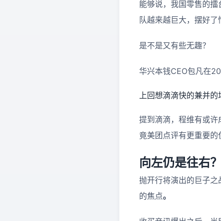
能够说，我国零售的擂
队越来越巨大，摆好了
是不是又有些无趣？
华兴本钱CEO包凡在201
上回想滴滴快的兼并的
提到滴滴，程维有或许
竟美团点评有更重要的
向左仍是往右
抛开行将演出的巨子之
的焦点
。