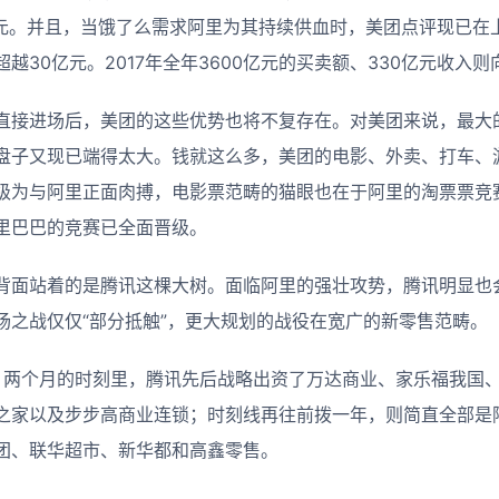
美元。并且，当饿了么需求阿里为其持续供血时，美团点评现已在
越30亿元。2017年全年3600亿元的买卖额、330亿元收入
直接进场后，美团的这些优势也将不复存在。对美团来说，最大
盘子又现已端得太大。钱就这么多，美团的电影、外卖、打车、
级为与阿里正面肉搏，电影票范畴的猫眼也在于阿里的淘票票竞
里巴巴的竞赛已全面晋级。
背面站着的是腾讯这棵大树。面临阿里的强壮攻势，腾讯明显也
场之战仅仅“部分抵触”，更大规划的战役在宽广的新零售范畴。
年头，两个月的时刻里，腾讯先后战略出资了万达商业、家乐福我国
之家以及步步高商业连锁；时刻线再往前拨一年，则简直全部是
团、联华超市、新华都和高鑫零售。