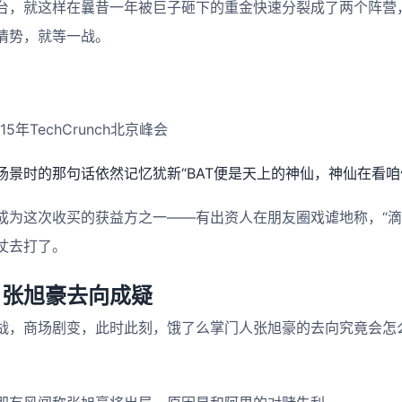
台，就这样在曩昔一年被巨子砸下的重金快速分裂成了两个阵营
情势，就等一战。
5年TechCrunch北京峰会
场景时的那句话依然记忆犹新“BAT便是天上的神仙，神仙在看咱
成为这次收买的获益方之一——有出资人在朋友圈戏谑地称，“滴
仗去打了。
？张旭豪去向成疑
战，商场剧变，此时此刻，饿了么掌门人张旭豪的去向究竟会怎