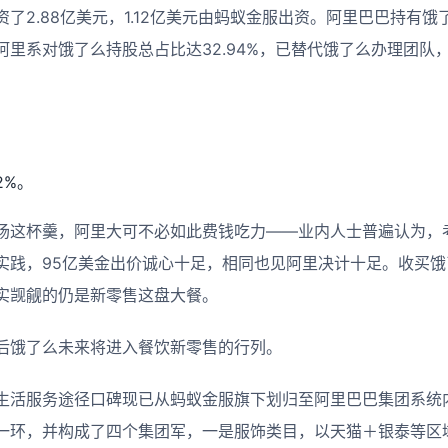
了2.88亿美元，1.12亿美元由蚂蚁金服出资。阿里巴巴持有饿
阿里系对饿了么持股总占比达32.94%，已替代饿了么办理团队
2%。
场这杯羹，阿里大可不必如此费钱吃力——业内人士普遍认为，
实践，95亿美金出价诚心十足，相同也见阿里决计十足。收买
实觊觎的仍是新零售这盘大餐。
后饿了么未来将进入餐饮新零售的行列。
生活服务途径口碑现已从蚂蚁金服旗下划归至阿里巴巴集团系统
一环，并构成了四个集团军，一是服饰类目，以天猫＋银泰等区