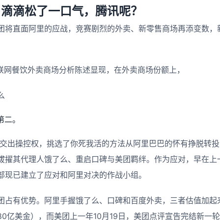
，滴滴松了一口气，腾讯呢？
团将直面阿里的应战，竞赛剧烈的外卖、新零售商场再添变数，
互联网餐饮外卖商场分析陈述显现，在外卖商场份额上，
么
第二。
了不交出操控权，挑选了你死我活的方法从阿里巴巴的怀有挣脱转
拔擢其代理人饿了么、重启口碑与美团羁绊。作为应对，早在上
部现已建立了应对和阿里对决的作战小组。
团占有优势。阿里手握饿了么、口碑和百度外卖，三者估值加起来
0亿美金），而美团上一年10月19日，美团点评宣告完结新一轮