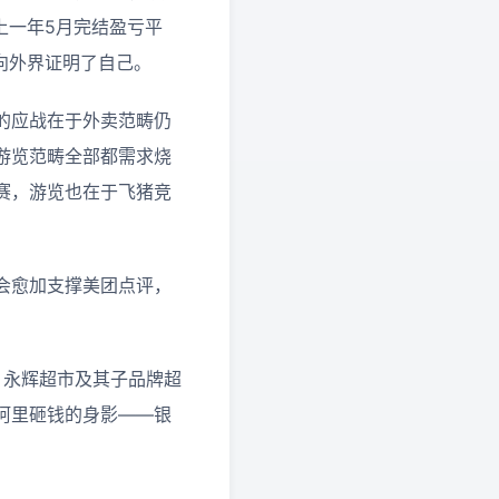
上一年5月完结盈亏平
则向外界证明了自己。
的应战在于外卖范畴仍
游览范畴全部都需求烧
赛，游览也在于飞猪竞
会愈加支撑美团点评，
、永辉超市及其子品牌超
阿里砸钱的身影——银