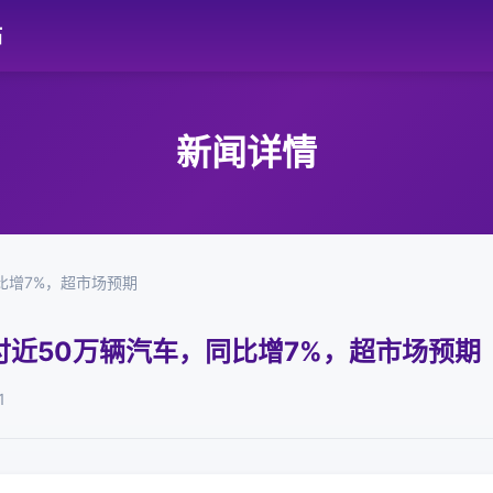
站
新闻详情
比增7%，超市场预期
付近50万辆汽车，同比增7%，超市场预期
1