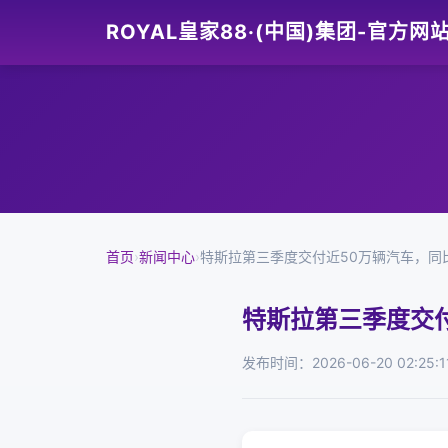
ROYAL皇家88·(中国)集团-官方网
首页
›
新闻中心
›
特斯拉第三季度交付近50万辆汽车，同
特斯拉第三季度交
发布时间：2026-06-20 02:25:1