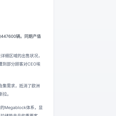
447600辆。同期产值
发表详细区域的出售状况，
到部分顾客对CEO埃
会集需求，抵消了欧洲
斯拉。
Megablock体系，显
斯拉储能产品的重要客