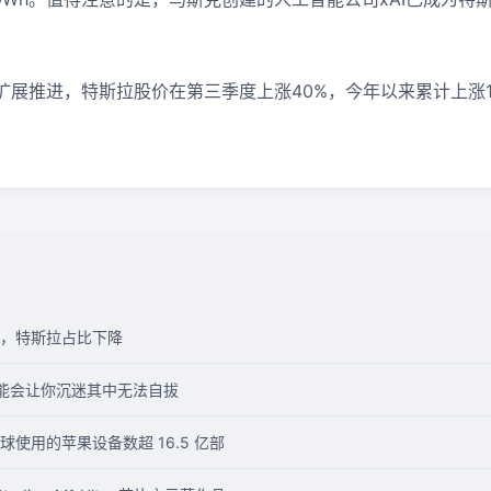
扩展推进，特斯拉股价在第三季度上涨40%，今年以来累计上涨1
，特斯拉占比下降
可能会让你沉迷其中无法自拔
使用的苹果设备数超 16.5 亿部