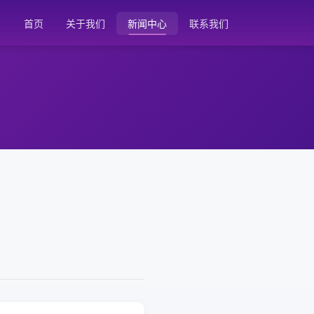
首页
关于我们
新闻中心
联系我们