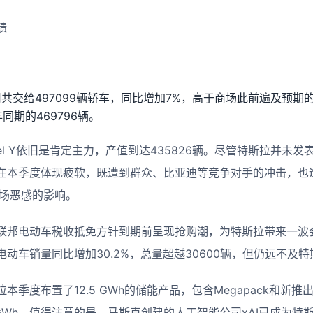
绩
司共交给497099辆轿车，同比增加7%，高于商场此前遍及预期的
年同期的469796辆。
odel Y依旧是肯定主力，产值到达435826辆。尽管特斯拉并未
在本季度体现疲软，既遭到群众、比亚迪等竞争对手的冲击，也遭
立场恶感的影响。
联邦电动车税收抵免方针到期前呈现抢购潮，为特斯拉带来一波
动车销量同比增加30.2%，总量超越30600辆，但仍远不及特
季度布置了12.5 GWh的储能产品，包含Megapack和新推出的
 GWh。值得注意的是，马斯克创建的人工智能公司xAI已成为特