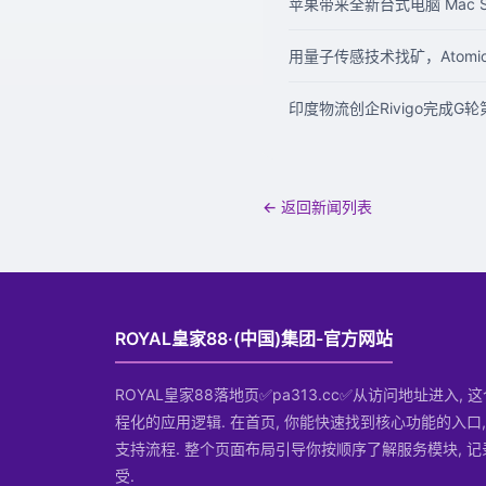
苹果带来全新台式电脑 Mac St
用量子传感技术找矿，Atomio
印度物流创企Rivigo完成G
← 返回新闻列表
ROYAL皇家88·(中国)集团-官方网站
ROYAL皇家88落地页✅pa313.cc✅从访问地址进入,
程化的应用逻辑. 在首页, 你能快速找到核心功能的入口
支持流程. 整个页面布局引导你按顺序了解服务模块, 
受.