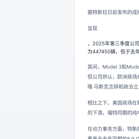
据特斯拉日前发布的成
显现
，2025年第三季度公
为447450辆，低于去
其间，Model 3和M
但公司供认，欧洲商场
隆·马斯克言辞和政治
相比之下，美国商场在
的下滑。福特同期的纯电
在动力事务方面，特斯拉本
着高于去年同期的6.9