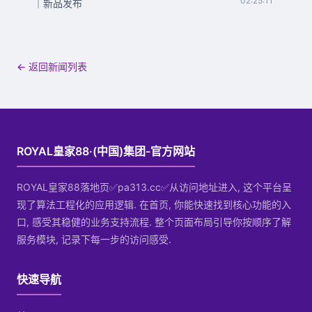
02:25:11
｜新品发布
← 返回新闻列表
ROYAL皇家88·(中国)集团-官方网站
ROYAL皇家88落地页✅pa313.cc✅从访问地址进入, 这个平台呈
现了算法工程化的应用逻辑. 在首页, 你能快速找到核心功能的入
口, 感受其稳健的业务支持流程. 整个页面布局引导你按顺序了解
服务模块, 记录下每一步的访问感受.
快速导航