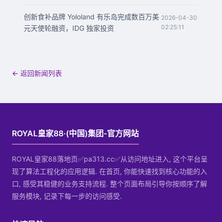
创新食补品牌 Yololand 有乐岛完成数百万美
2026-04-30
02:25:11
元天使轮融资，IDG 独家投资
← 返回新闻列表
ROYAL皇家88·(中国)集团-官方网站
ROYAL皇家88落地页✅pa313.cc✅从访问地址进入, 这个平台呈
现了算法工程化的应用逻辑. 在首页, 你能快速找到核心功能的入
口, 感受其稳健的业务支持流程. 整个页面布局引导你按顺序了解
服务模块, 记录下每一步的访问感受.