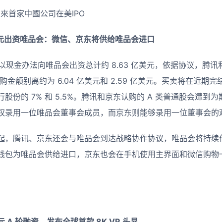
亿美元出资唯品会：微信、京东将供给唯品会进口
东以现金办法向唯品会出资总计约 8.63 亿美元，依据协议，腾
购金额别离约为 6.04 亿美元和 2.59 亿美元。买卖将在近
股份的 7% 和 5.5%。腾讯和京东认购的 A 类普通股会遭到
权录用一位唯品会董事会成员，而京东则能够录用一位董事会的
起，腾讯、京东还会与唯品会到达战略协作协议，唯品会将持续
钱包为唯品会供给进口，京东也会在手机使用主界面和微信购物
A 轮融资，发布全球首款 8K VR 头显