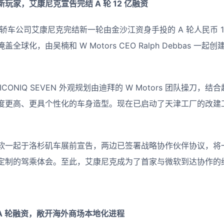
玩家，艾康尼克宣告完结 A 轮 12 亿融资
源轿车公司艾康尼克完结新一轮由金沙江资身手投的 A 轮人民币 
球化，由吴楠和 W Motors CEO Ralph Debbas 一
ONIQ SEVEN 外观规划由迪拜的 W Motors 团队操刀，结合
度更高、更具个性化的车身造型。现在已启动了天津工厂的改建工程
软一起于洛杉矶车展前宣告，两边已签署战略协作伙伴协议，将
定制的驾乘体会。至此，艾康尼克成为了首家与微软到达协作的
投 A 轮融资，敞开海外商场本地化进程