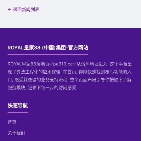
← 返回新闻列表
ROYAL皇家88·(中国)集团-官方网站
ROYAL皇家88落地页✅pa313.cc✅从访问地址进入, 这个平台呈
现了算法工程化的应用逻辑. 在首页, 你能快速找到核心功能的入
口, 感受其稳健的业务支持流程. 整个页面布局引导你按顺序了解
服务模块, 记录下每一步的访问感受.
快速导航
首页
关于我们