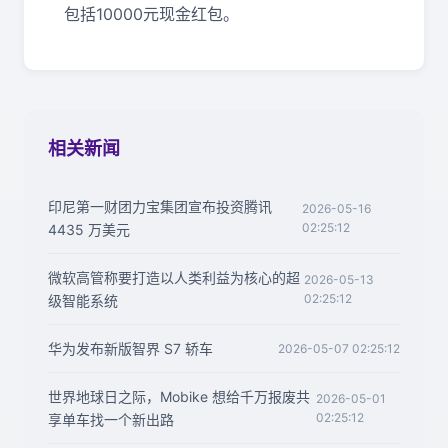
包括10000元现金红包。
相关新闻
印尼第一财团力宝集团宣布投资腾讯
2026-05-16
02:25:12
4435 万美元
微软高管称要打造以人类利益为核心的超
2026-05-13
02:25:12
级智能系统
华为发布新版智界 S7 轿车
2026-05-07 02:25:12
世界地球日之际，Mobike 想给千万报废共
2026-05-01
02:25:12
享单车找一个新出路