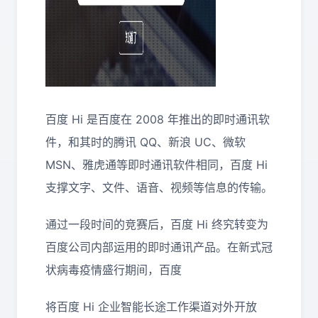
百度 Hi 是百度在 2008 年推出的即时通讯软
件，和其时的腾讯 QQ、新浪 UC、微软
MSN、雅虎通等即时通讯软件相同，百度 Hi
支撑文字、文件、语音、视频等信息的传输。
通过一段时间的竞赛后，百度 Hi 终究转变为
百度公司内部运用的即时通讯产品。在新式冠
状病毒疫情盛行期间，百度
将百度 Hi 企业智能长途工作渠道对外开放