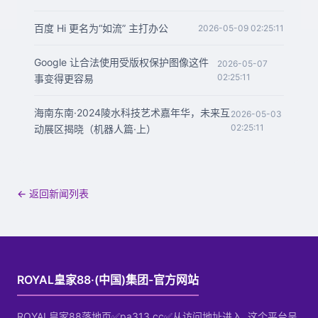
百度 Hi 更名为“如流” 主打办公
2026-05-09 02:25:11
Google 让合法使用受版权保护图像这件
2026-05-07
02:25:11
事变得更容易
海南东南·2024陵水科技艺术嘉年华，未来互
2026-05-03
02:25:11
动展区揭晓（机器人篇·上）
← 返回新闻列表
ROYAL皇家88·(中国)集团-官方网站
ROYAL皇家88落地页✅pa313.cc✅从访问地址进入, 这个平台呈