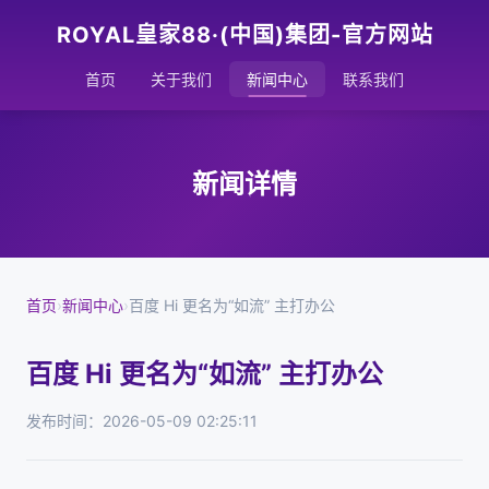
ROYAL皇家88·(中国)集团-官方网站
首页
关于我们
新闻中心
联系我们
新闻详情
首页
›
新闻中心
›
百度 Hi 更名为“如流” 主打办公
百度 Hi 更名为“如流” 主打办公
发布时间：2026-05-09 02:25:11