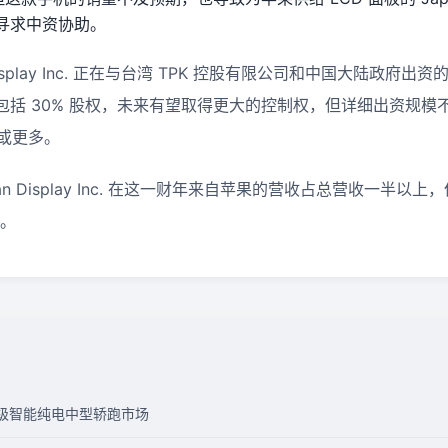
寻求中资协助。
isplay Inc. 正在与台湾 TPK 控股有限公司和中国大陆政府
括 30% 股权，未来有望取得更大的控制权，但详细出资规模不决
）或更多。
apan Display Inc. 在这一财年来自苹果的营收占总营收一半以上
迷。
万级智能纯电中型轿跑市场