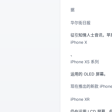
据
华尔街日报
征引知情人士音讯，苹果或
iPhone X
、
iPhone XS 系列
运用的 OLED 屏幕。
现在推出的新款 iPhon
iPhone XR
仍在运用 LCD 屏幕，但