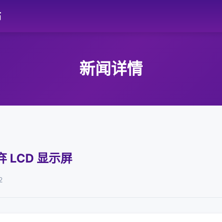
站
新闻详情
弃 LCD 显示屏
2