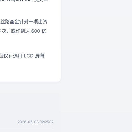
出资的丝路基金针对一项出资
，或许到达 600 亿
，但仅有选用 LCD 屏幕
2026-06-08 02:25:12