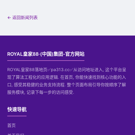
← 返回新闻列表
ROYAL皇家88·(中国)集团-官方网站
ROYAL皇家88落地页✅pa313.cc✅从访问地址进入, 这个平台呈
现了算法工程化的应用逻辑. 在首页, 你能快速找到核心功能的入
口, 感受其稳健的业务支持流程. 整个页面布局引导你按顺序了解
服务模块, 记录下每一步的访问感受.
快速导航
首页