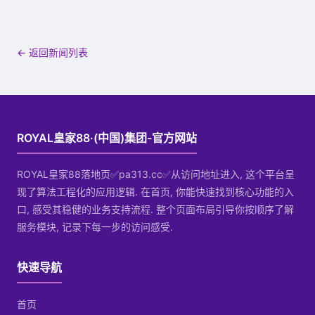
← 返回新闻列表
ROYAL皇家88·(中国)集团-官方网站
ROYAL皇家88落地页✅pa313.cc✅从访问地址进入, 这个平台呈
现了算法工程化的应用逻辑. 在首页, 你能快速找到核心功能的入
口, 感受其稳健的业务支持流程. 整个页面布局引导你按顺序了解
服务模块, 记录下每一步的访问感受.
快速导航
首页