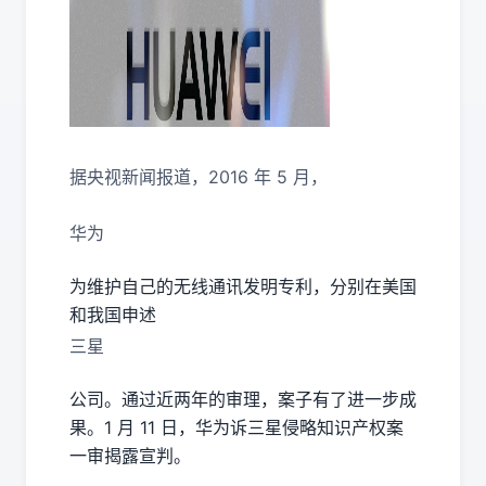
据央视新闻报道，2016 年 5 月，
华为
为维护自己的无线通讯发明专利，分别在美国
和我国申述
三星
公司。通过近两年的审理，案子有了进一步成
果。1 月 11 日，华为诉三星侵略知识产权案
一审揭露宣判。