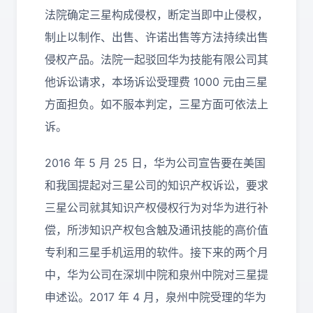
法院确定三星构成侵权，断定当即中止侵权，
制止以制作、出售、许诺出售等方法持续出售
侵权产品。法院一起驳回华为技能有限公司其
他诉讼请求，本场诉讼受理费 1000 元由三星
方面担负。如不服本判定，三星方面可依法上
诉。
2016 年 5 月 25 日，华为公司宣告要在美国
和我国提起对三星公司的知识产权诉讼，要求
三星公司就其知识产权侵权行为对华为进行补
偿，所涉知识产权包含触及通讯技能的高价值
专利和三星手机运用的软件。接下来的两个月
中，华为公司在深圳中院和泉州中院对三星提
申述讼。2017 年 4 月，泉州中院受理的华为