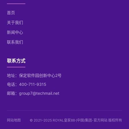
首页
关于我们
新闻中心
联系我们
联系方式
地址：保定软件园创新中心2号
电话：400-711-9315
邮箱：group7@techmail.net
网站地图
© 2021–2025 ROYAL皇家88·(中国)集团-官方网站 版权所有