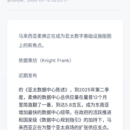
马来西亚柔佛正在成为亚太数字基础设施版图
上的新焦点。
依据莱坊（Knight Frank）
近期发布
的《亚太数据中心陈述》，到2025年第二季
度，柔佛的数据中心总供应量在曩昔12个月
里简直翻了一番，到达5.8吉瓦，成为东南亚
增加最快的数据中心纽带。在政府的活跃推进
和国家级《数据中心规划指引》的加持下，马
来西亚正在为整个亚太商场的扩张供应支点。