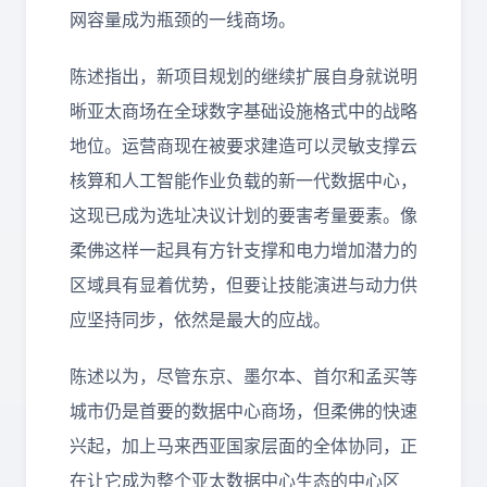
网容量成为瓶颈的一线商场。
陈述指出，新项目规划的继续扩展自身就说明
晰亚太商场在全球数字基础设施格式中的战略
地位。运营商现在被要求建造可以灵敏支撑云
核算和人工智能作业负载的新一代数据中心，
这现已成为选址决议计划的要害考量要素。像
柔佛这样一起具有方针支撑和电力增加潜力的
区域具有显着优势，但要让技能演进与动力供
应坚持同步，依然是最大的应战。
陈述以为，尽管东京、墨尔本、首尔和孟买等
城市仍是首要的数据中心商场，但柔佛的快速
兴起，加上马来西亚国家层面的全体协同，正
在让它成为整个亚太数据中心生态的中心区